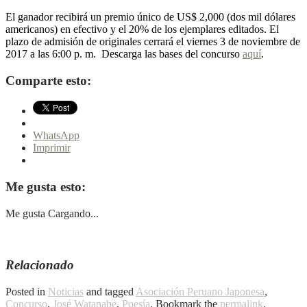
El ganador recibirá un premio único de US$ 2,000 (dos mil dólares
americanos) en efectivo y el 20% de los ejemplares editados. El
plazo de admisión de originales cerrará el viernes 3 de noviembre de
2017 a las 6:00 p. m. Descarga las bases del concurso
aquí
.
Comparte esto:
WhatsApp
Imprimir
Me gusta esto:
Me gusta
Cargando...
Relacionado
Posted in
Noticias
and tagged
Asociación Peruano Japonesa
,
Concurso
,
José Watanabe
,
Poesía
. Bookmark the
permalink
.