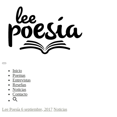
Skip
to
content
Main
Poemas y entrevistas
Menu
navigation
Lee Poesía
Inicio
Poemas
Entrevistas
Reseñas
Noticias
Contacto
Lee Poesía
6 septiembre, 2017
Noticias