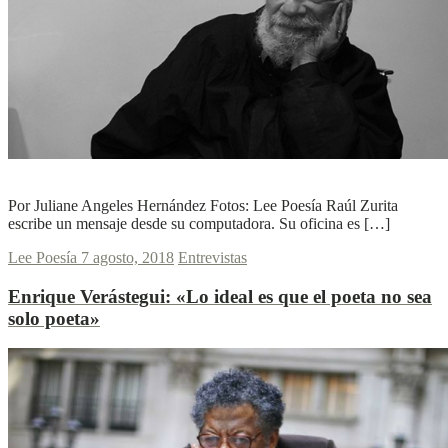
L
L
Ver más
Por Juliane Angeles Hernández Fotos: Lee Poesía Raúl Zurita
escribe un mensaje desde su computadora. Su oficina es […]
Lee Poesía
7 agosto, 2018
Entrevistas
Enrique Verástegui:
«Lo ideal es que el poeta no sea
solo poeta»