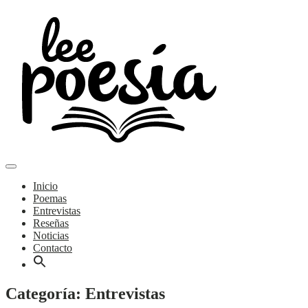
Skip
to
content
Main
Poemas y entrevistas
Menu
navigation
Lee Poesía
Inicio
Poemas
Entrevistas
Reseñas
Noticias
Contacto
Categoría:
Entrevistas