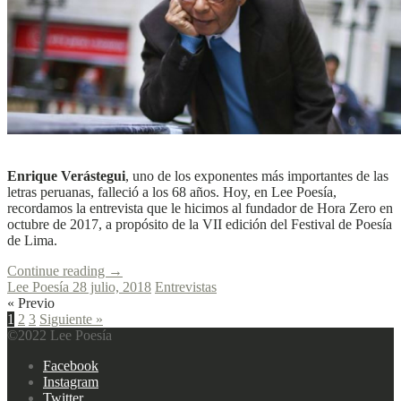
L
L
Ver más
Enrique Verástegui
, uno de los exponentes más importantes de las
letras peruanas, falleció a los 68 años. Hoy, en Lee Poesía,
recordamos la entrevista que le hicimos al fundador de Hora Zero en
octubre de 2017, a propósito de la VII edición del Festival de Poesía
de Lima.
Continue reading
→
Lee Poesía
28 julio, 2018
Entrevistas
Posts
« Previo
Paginación
1
2
3
Siguiente »
navigation
©2022 Lee Poesía
de
Footer
Facebook
entradas
navigation
Instagram
Twitter