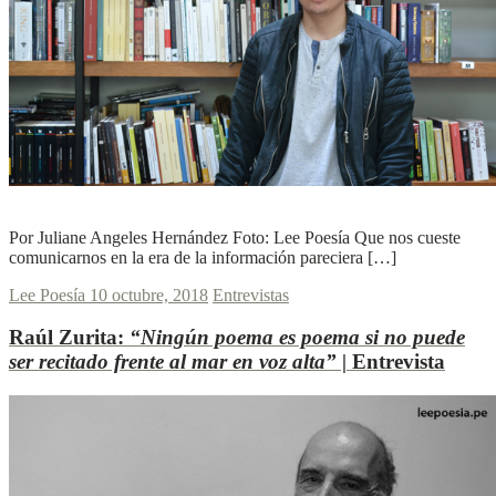
L
L
Ver más
Por Juliane Angeles Hernández Foto: Lee Poesía Que nos cueste
comunicarnos en la era de la información pareciera […]
Lee Poesía
10 octubre, 2018
Entrevistas
Raúl Zurita:
“Ningún poema es poema si no puede
ser recitado frente al mar en voz alta” |
Entrevista