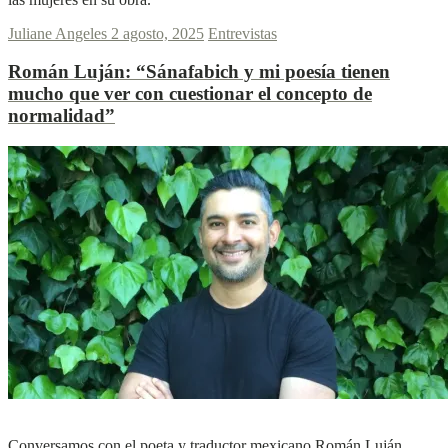
Juliane Angeles
2 agosto, 2025
Entrevistas
Román Luján:
“Sánafabich y mi poesía tienen
mucho que ver con cuestionar el concepto de
normalidad”
L
L
Ver más
Conversamos con el poeta y traductor mexicano Román Luján