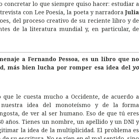
o concretar lo que siempre quiso hacer: estudiar 
ntrevista con Lee Poesía, la poeta y narradora
Juli
oes, del proceso creativo de su reciente libro y d
es de la literatura mundial y, en particular, d
enaje a Fernando Pessoa, es un libro que n
d, más bien lucha por romper esa idea del
y
eo que le cuesta mucho a Occidente, de acuerdo 
 nuestra idea del monoteísmo y de la form
angosta, de ver al ser humano. Eso de que tú ere
80 años. Tienes un nombre, un apellido y un DNI 
gitimar la idea de la multiplicidad. El problema e
de su escritura. No se ríen en el mal sentido, sin