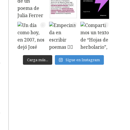
a
a
e
e
o
Carga más...
Sigue en Instagram
o
a
a
s
y
s
o