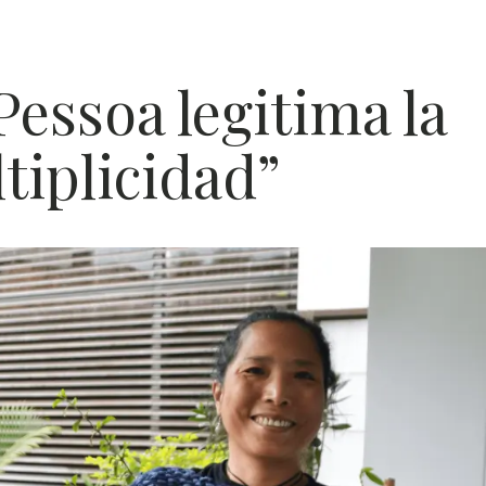
POES
Pessoa legitima la
ÍA
ltiplicidad”