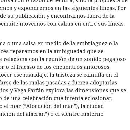
otiva como razón de lectura, sino la propuesta de
emos y expondremos en las siguientes líneas. Por
de su publicación y encontrarnos fuera de la
 permite movernos con calma en entre sus líneas.
a o una salsa en medio de la embriaguez o la
 veces reparamos en la ambigüedad que se
e relaciona con la reunión de un sonido pegajoso
r o el fracaso de los encuentros amorosos.
cer ese maridaje; la tristeza se camufla en el
arse de las malas pasadas a fuerza adoptarlas
ios y Vega Farfán explora las dimensiones que se
 de una celebración que intenta eclosionar,
 el mar (“Alocución del mar”), la ciudad
Canción del alacrán”) o el vientre materno