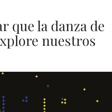
POES
r que la danza de
ÍA
explore nuestros