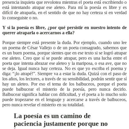
presencia inquieta que revolotea mientras el poeta está escribiendo o
está intentando atrapar ese aleteo. Para mí la poesía es libre y es
difícil de atraparla, en el sentido de que no hay certeza si en verdad
lo conseguiste o no.
Y si la poesía es libre, ¿por qué persistir en nuestro intento de
querer atraparla o acercarnos a ella?
Porque siempre está presente la duda. Por ejemplo, cuando uno lee
un poema de César Vallejo o de un poeta consagrado, sabemos que
es un buen poema, porque sientes que en ese texto si se logró atrapar
ese aleteo. Creo que sí se puede atrapar, pero es una lucha entre el
poeta que intenta abrazar ese aleteo y la mariposa, o esa ave, que no
se deja. Igual nunca hay certeza. No es que yo escriba el poema y
diga: “¡lo atrapé!”. Siempre va a estar la duda. Quizá con el paso de
los años, los lectores, a través de su sensibilidad, podrán sentir que sí
hay un aleteo. Por eso el tema de los balbuceos, porque el poeta
puede balbucear el misterio de la poesía, pero nunca decirlo.
Balbucear significa hablar con dificultad, y el poeta a lo mucho solo
puede tropezarse en el lenguaje y acercarse a través de balbuceos,
pero nunca revelar el misterio en su totalidad.
La poesía es un camino de
paciencia justamente porque no