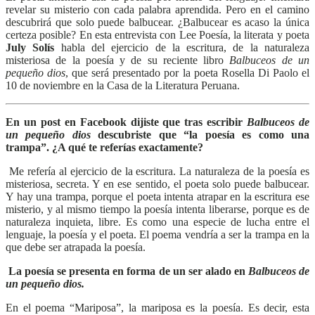
revelar su misterio con cada palabra aprendida. Pero en el camino
descubrirá que solo puede balbucear. ¿Balbucear es acaso la única
certeza posible? En esta entrevista con Lee Poesía, la literata y poeta
July Solís
habla del ejercicio de la escritura, de la naturaleza
misteriosa de la poesía y de su reciente libro
Balbuceos de un
pequeño dios
, que será presentado por la poeta Rosella Di Paolo el
10 de noviembre en la Casa de la Literatura Peruana.
En un post en Facebook dijiste que tras escribir
Balbuceos de
un pequeño dios
descubriste que “la poesía es como una
trampa”. ¿A qué te referías exactamente?
Me refería al ejercicio de la escritura. La naturaleza de la poesía es
misteriosa, secreta. Y en ese sentido, el poeta solo puede balbucear.
Y hay una trampa, porque el poeta intenta atrapar en la escritura ese
misterio, y al mismo tiempo la poesía intenta liberarse, porque es de
naturaleza inquieta, libre. Es como una especie de lucha entre el
lenguaje, la poesía y el poeta. El poema vendría a ser la trampa en la
que debe ser atrapada la poesía.
La poesía se presenta en forma de un ser alado en
Balbuceos de
un pequeño dios.
En el poema “Mariposa”, la mariposa es la poesía. Es decir, esta