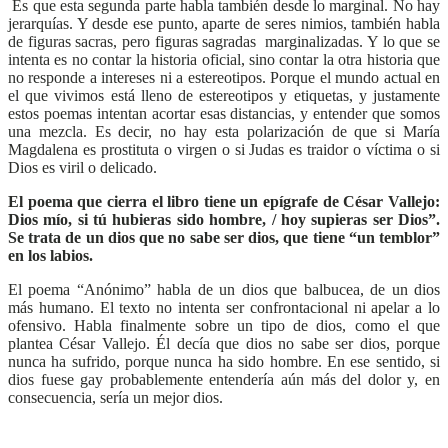
Es que esta segunda parte habla también desde lo marginal. No hay
jerarquías. Y desde ese punto, aparte de seres nimios, también habla
de figuras sacras, pero figuras sagradas marginalizadas. Y lo que se
intenta es no contar la historia oficial, sino contar la otra historia que
no responde a intereses ni a estereotipos. Porque el mundo actual en
el que vivimos está lleno de estereotipos y etiquetas, y justamente
estos poemas intentan acortar esas distancias, y entender que somos
una mezcla. Es decir, no hay esta polarización de que si María
Magdalena es prostituta o virgen o si Judas es traidor o víctima o si
Dios es viril o delicado.
El poema que cierra el libro tiene un epígrafe de César Vallejo:
Dios mío, si tú hubieras sido hombre, / hoy supieras ser Dios”.
Se trata de un dios que no sabe ser dios, que tiene “un temblor”
en los labios.
El poema “Anónimo” habla de un dios que balbucea, de un dios
más humano. El texto no intenta ser confrontacional ni apelar a lo
ofensivo. Habla finalmente sobre un tipo de dios, como el que
plantea César Vallejo. Él decía que dios no sabe ser dios, porque
nunca ha sufrido, porque nunca ha sido hombre. En ese sentido, si
dios fuese gay probablemente entendería aún más del dolor y, en
consecuencia, sería un mejor dios.