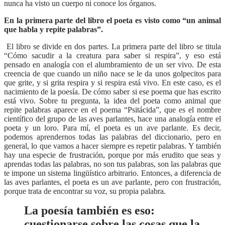
nunca ha visto un cuerpo ni conoce los órganos.
En la primera parte del libro el poeta es visto como “un animal
que habla y repite palabras”.
El libro se divide en dos partes. La primera parte del libro se titula
“Cómo sacudir a la creatura para saber si respira”, y eso está
pensado en analogía con el alumbramiento de un ser vivo. De esta
creencia de que cuando un niño nace se le da unos golpecitos para
que grite, y si grita respira y si respira está vivo. En este caso, es el
nacimiento de la poesía. De cómo saber si ese poema que has escrito
está vivo. Sobre tu pregunta, la idea del poeta como animal que
repite palabras aparece en el poema “Psitácida”, que es el nombre
científico del grupo de las aves parlantes, hace una analogía entre el
poeta y un loro. Para mí, el poeta es un ave parlante. Es decir,
podemos aprendernos todas las palabras del diccionario, pero en
general, lo que vamos a hacer siempre es repetir palabras. Y también
hay una especie de frustración, porque por más erudito que seas y
aprendas todas las palabras, no son tus palabras, son las palabras que
te impone un sistema lingüístico arbitrario. Entonces, a diferencia de
las aves parlantes, el poeta es un ave parlante, pero con frustración,
porque trata de encontrar su voz, su propia palabra.
La poesía también es eso:
cuestionarse sobre las cosas que la