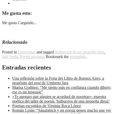
Me gusta esto:
Me gusta
Cargando...
Relacionado
Posted in
Entrevistas
and tagged
Balbuceos de un pequeño dios
,
July Solís
,
Poesía peruana
. Bookmark the
permalink
.
Entradas recientes
Una reflexión sobre la Feria del Libro de Buenos Aires, a
propósito del post de Umberto Jara
Marisa Godínez: “Me siento más en confianza cuando dibujo;
ese es mi lenguaje”
«Te aseguro que alguien se acordará de nosotras»: muestra
poética del taller de poesía ‘balbuceos de una pequeña diosa’
Poemas escogidos de Virginia Roca López
Román Luján: “Sánafabich y mi poesía tienen mucho que ver