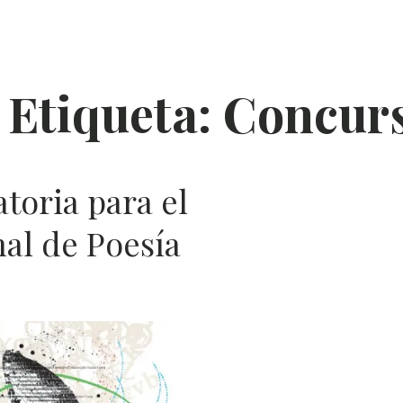
POES
ÍA
Etiqueta:
Concur
toria para el
al de Poesía
e