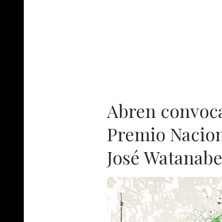
Abren convoca
Premio Nacion
José Watanab