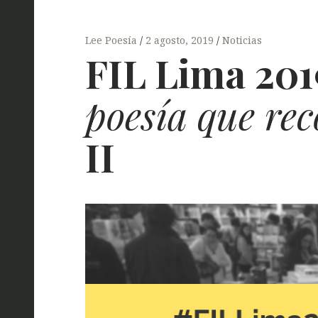
Lee Poesía
2 agosto, 2019
Noticias
FIL
Lima 201
poesía que re
II