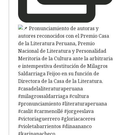
s
o
a
e
e
a