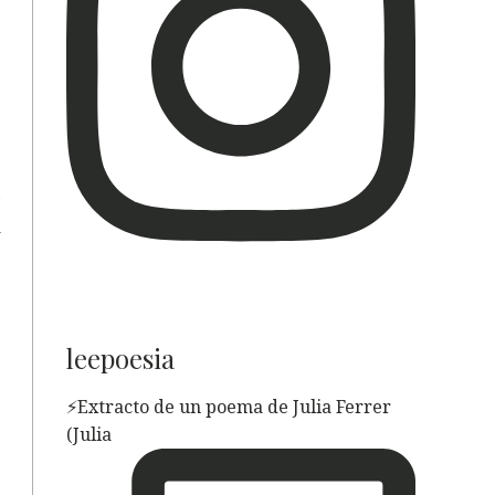
e
e
i
y
leepoesia
⚡️Extracto de un poema de Julia Ferrer
(Julia