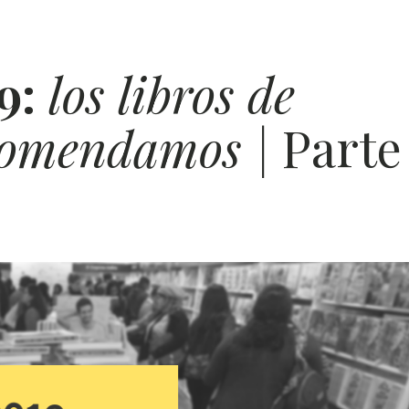
POES
9:
los libros de
ÍA
comendamos |
Parte