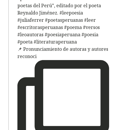
e
📌 Pronunciamiento de autoras y autores
reconoci
s
e
:
.
i