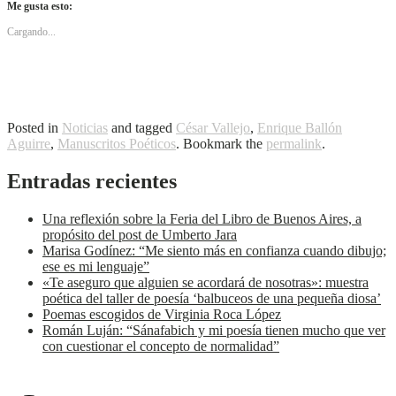
Me gusta esto:
Cargando...
Posted in
Noticias
and tagged
César Vallejo
,
Enrique Ballón
Aguirre
,
Manuscritos Poéticos
. Bookmark the
permalink
.
Entradas recientes
Una reflexión sobre la Feria del Libro de Buenos Aires, a
propósito del post de Umberto Jara
Marisa Godínez: “Me siento más en confianza cuando dibujo;
ese es mi lenguaje”
«Te aseguro que alguien se acordará de nosotras»: muestra
poética del taller de poesía ‘balbuceos de una pequeña diosa’
Poemas escogidos de Virginia Roca López
Román Luján: “Sánafabich y mi poesía tienen mucho que ver
con cuestionar el concepto de normalidad”