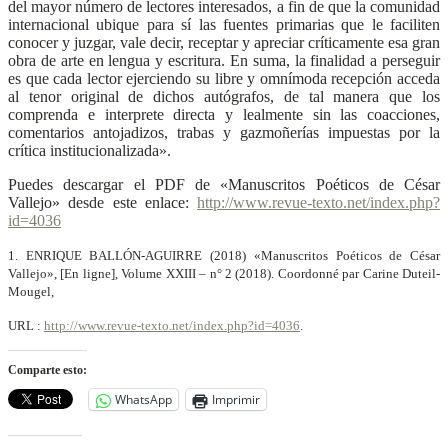
del mayor número de lectores interesados, a fin de que la comunidad
internacional ubique para sí las fuentes primarias que le faciliten
conocer y juzgar, vale decir, receptar y apreciar críticamente esa gran
obra de arte en lengua y escritura. En suma, la finalidad a perseguir
es que cada lector ejerciendo su libre y omnímoda recepción acceda
al tenor original de dichos autógrafos, de tal manera que los
comprenda e interprete directa y lealmente sin las coacciones,
comentarios antojadizos, trabas y gazmoñerías impuestas por la
crítica institucionalizada».
Puedes descargar el PDF de «
Manuscritos Poéticos de César
Vallejo» desde este enlace:
http://www.revue-texto.net/index.php?
id=4036
1. ENRIQUE BALLÓN-AGUIRRE (2018) «Manuscritos Poéticos de César
Vallejo», [En ligne], Volume XXIII – n° 2 (2018). Coordonné par Carine Duteil-
Mougel,
URL :
http://www.revue-texto.net/index.php?id=4036
.
Comparte esto:
WhatsApp
Imprimir