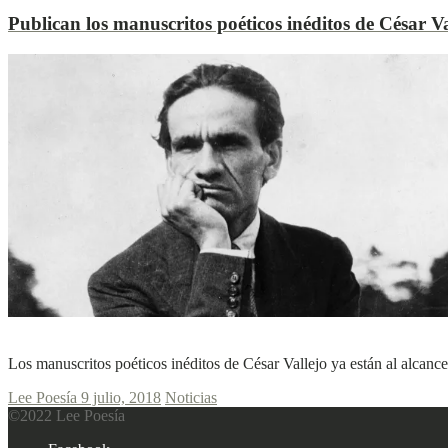
Publican los manuscritos poéticos inéditos de César Va
L
L
Ver más
Los manuscritos poéticos inéditos de César Vallejo ya están al alcance
Lee Poesía
9 julio, 2018
Noticias
©2022 Lee Poesía
Footer