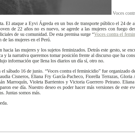
Voces contr
a. El ataque a Eyvi Ágreda en un bus de transporte público el 24 de abr
a joven de 22 años no es nuevo, se agrede a las mujeres con fuego de
iciales de su comunidad. De esta premisa surge “
Voces contra el femin
ón de las mujeres en el Perú.
ón hacia las mujeres y los sujetos feminizados. Detrás este gesto, se en
nica y la narrativa queremos tomar posición frente al discurso que ha con
jo información que llena los diarios un día sí, otro no.
 el sábado 16 de junio. “Voces contra el feminicidio” fue organizado de
laudia Cisneros, Eliana Fry García-Pacheco, Fiorella Terrazas, Gloria
án Marroquín, Violeta Barrientos y Victoria Guerrero Peirano. Eliana
iparon ese día. Nuestro deseo es poder hacer más versiones de este eve
das. Juntas somos más.
reda.