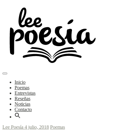
Skip
to
content
Main
Poemas y entrevistas
Menu
navigation
Lee Poesía
Inicio
Poemas
Entrevistas
Reseñas
Noticias
Contacto
Lee Poesía
4 julio, 2018
Poemas