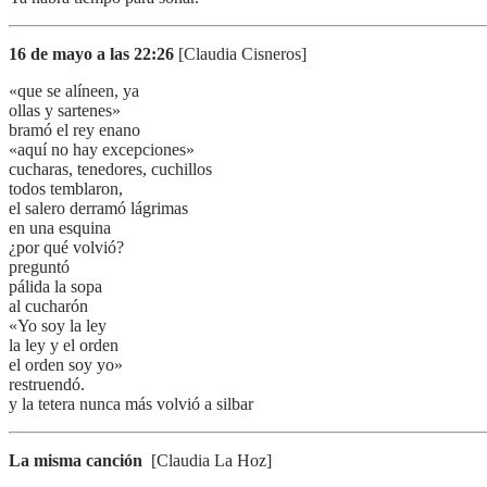
16 de mayo a las 22:26
[Claudia Cisneros]
«que se alíneen, ya
ollas y sartenes»
bramó el rey enano
«aquí no hay excepciones»
cucharas, tenedores, cuchillos
todos temblaron,
el salero derramó lágrimas
en una esquina
¿por qué volvió?
preguntó
pálida la sopa
al cucharón
«Yo soy la ley
la ley y el orden
el orden soy yo»
restruendó.
y la tetera nunca más volvió a silbar
La misma canción
[Claudia La Hoz]