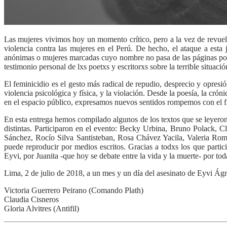
Las mujeres vivimos hoy un momento crítico, pero a la vez de revuelt
violencia contra las mujeres en el Perú. De hecho, el ataque a est
anónimas o mujeres marcadas cuyo nombre no pasa de las páginas pol
testimonio personal de lxs poetxs y escritorxs sobre la terrible situaci
El feminicidio es el gesto más radical de repudio, desprecio y opresi
violencia psicológica y física, y la violación. Desde la poesía, la cró
en el espacio público, expresamos nuevos sentidos rompemos con el flu
En esta entrega hemos compilado algunos de los textos que se leyeron
distintas. Participaron en el evento: Becky Urbina, Bruno Polack, C
Sánchez, Rocío Silva Santisteban, Rosa Chávez Yacila, Valeria Rom
puede reproducir por medios escritos. Gracias a todxs los que partic
Eyvi, por Juanita -que hoy se debate entre la vida y la muerte- por to
Lima, 2 de julio de 2018, a un mes y un día del asesinato de Eyvi Ág
Victoria Guerrero Peirano (Comando Plath)
Claudia Cisneros
Gloria Alvitres (Antifil)