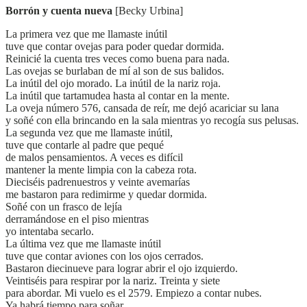
Borrón y cuenta nueva
[Becky Urbina]
La primera vez que me llamaste inútil
tuve que contar ovejas para poder quedar dormida.
Reinicié la cuenta tres veces como buena para nada.
Las ovejas se burlaban de mí al son de sus balidos.
La inútil del ojo morado. La inútil de la nariz roja.
La inútil que tartamudea hasta al contar en la mente.
La oveja número 576, cansada de reír, me dejó acariciar su lana
y soñé con ella brincando en la sala mientras yo recogía sus pelusas.
La segunda vez que me llamaste inútil,
tuve que contarle al padre que pequé
de malos pensamientos. A veces es difícil
mantener la mente limpia con la cabeza rota.
Dieciséis padrenuestros y veinte avemarías
me bastaron para redimirme y quedar dormida.
Soñé con un frasco de lejía
derramándose en el piso mientras
yo intentaba secarlo.
La última vez que me llamaste inútil
tuve que contar aviones con los ojos cerrados.
Bastaron diecinueve para lograr abrir el ojo izquierdo.
Veintiséis para respirar por la nariz. Treinta y siete
para abordar. Mi vuelo es el 2579. Empiezo a contar nubes.
Ya habrá tiempo para soñar.