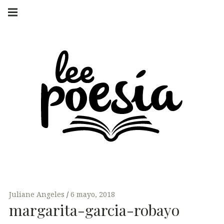
Skip
Main
navigation
to
Menu
content
LEE POESÍA
POEMAS Y
ENTREVISTAS
Juliane Angeles
6 mayo, 2018
margarita-garcia-robayo