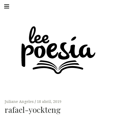
Skip
Main
navigation
to
Menu
content
LEE POESÍA
POEMAS Y
ENTREVISTAS
Juliane Angeles
18 abril, 2019
rafael-yockteng