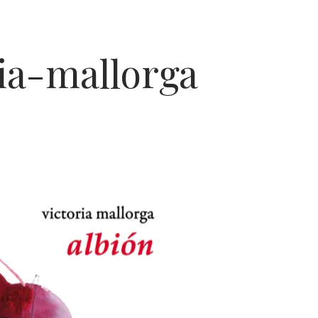
POES
ria-mallorga
ÍA