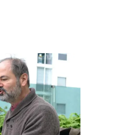
POES
ÍA