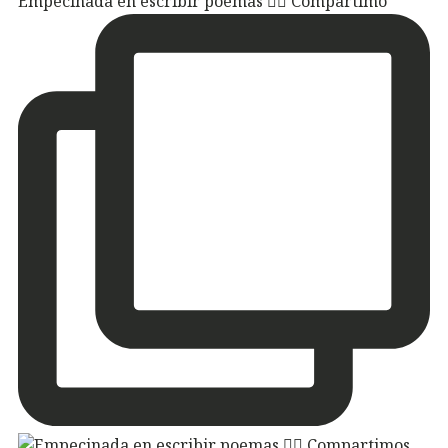
Empecinada en escribir poemas ✍🏽 Compartimo