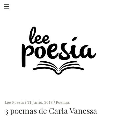
Skip
Main
navigation
to
Menu
content
LEE POESÍA
POEMAS Y
ENTREVISTAS
Lee Poesía
11 junio, 2018
Poemas
3 poemas de Carla Vanessa