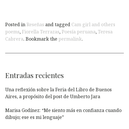
Posted in
Reseñas
and tagged
Cam girl and others
poems
,
Fiorella Terrazas
,
Poesía peruana
,
Teresa
Cabrera
. Bookmark the
permalink
.
Entradas recientes
Una reflexión sobre la Feria del Libro de Buenos
Aires, a propósito del post de Umberto Jara
Marisa Godínez: “Me siento más en confianza cuando
dibujo; ese es mi lenguaje”