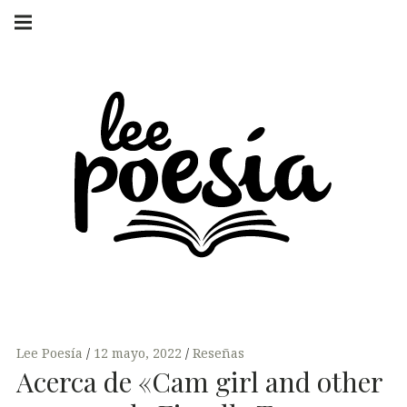
Skip
Main
navigation
to
Menu
content
LEE POESÍA
POEMAS Y
ENTREVISTAS
Lee Poesía
12 mayo, 2022
Reseñas
Acerca de «Cam girl and other