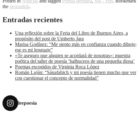
Posted in
Noticias
and tagged
Poesía peruana
,
Sui - Yun
. Bookmark
the
permalink
.
Entradas recientes
Una reflexión sobre la Feria del Libro de Buenos Aires, a
propósito del post de Umberto Jara
Marisa Godínez: “Me siento más en confianza cuando dibujo;
ese es mi lenguaje”
«Te aseguro que alguien se acordará de nosotras»: muestra
poética del taller de poesía ‘balbuceos de una pequeña diosa’
Poemas escogidos de Virginia Roca López
Román Luján: “Sánafabich y mi poesía tienen mucho que ver
con cuestionar el concepto de normalidad”
leepoesia