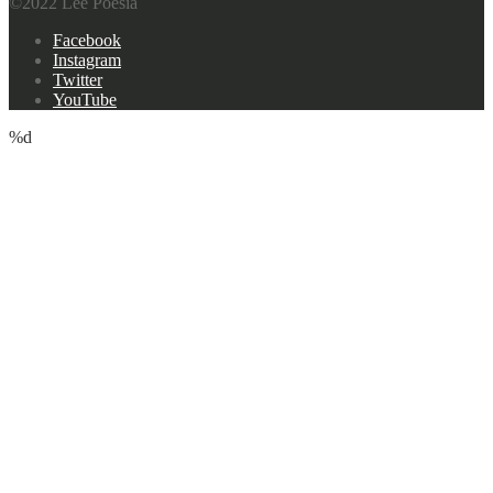
©2022 Lee Poesía
Footer
Facebook
navigation
Instagram
Twitter
YouTube
%d