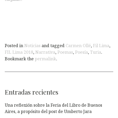
Posted in
Noticias
and tagged
Carmen Ollé
,
Fil Lima
,
FIL Lima 2018
,
Narrativa
,
Poemas
,
Poesía
,
Turia
.
Bookmark the
permalink
.
Entradas recientes
Una reflexión sobre la Feria del Libro de Buenos
Aires, a propósito del post de Umberto Jara