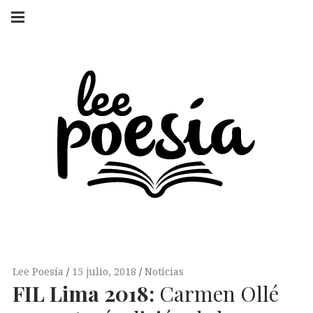
Skip
Main
navigation
to
Menu
content
LEE POESÍA
POEMAS Y
ENTREVISTAS
Lee Poesía
15 julio, 2018
Noticias
FIL
Lima 2018:
Carmen Ollé