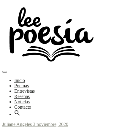
Skip
to
content
Main
Poemas y entrevistas
Menu
navigation
Lee Poesía
Inicio
Poemas
Entrevistas
Reseñas
Noticias
Contacto
Juliane Angeles
3 noviembre, 2020