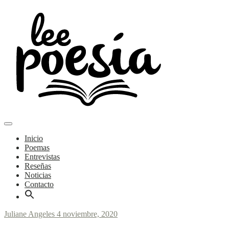
Skip
to
content
Main
Poemas y entrevistas
Menu
navigation
Lee Poesía
Inicio
Poemas
Entrevistas
Reseñas
Noticias
Contacto
Juliane Angeles
4 noviembre, 2020