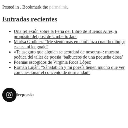
Posted in . Bookmark the
permalink
.
Entradas recientes
Una reflexión sobre la Feria del Libro de Buenos Aires, a
propósito del post de Umberto Jara
Marisa Godínez: “Me siento más en confianza cuando dibujo;
ese es mi lenguaje”
«Te aseguro que alguien se acordará de nosotras»: muestra
poética del taller de poesía ‘balbuceos de una pequeña diosa’
Poemas escogidos de Virginia Roca López
Román Luján: “Sánafabich y mi poesía tienen mucho que ver
con cuestionar el concepto de normalidad”
leepoesia