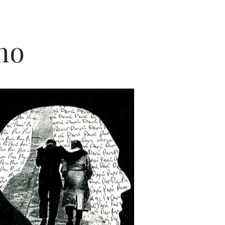
POES
no
ÍA