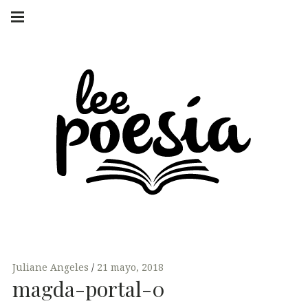
Skip
Main
navigation
to
Menu
content
LEE POESÍA
POEMAS Y
ENTREVISTAS
Juliane Angeles
21 mayo, 2018
magda-portal-0