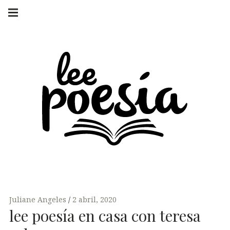
Skip
Main
navigation
to
Menu
content
LEE POESÍA
POEMAS Y
ENTREVISTAS
Juliane Angeles
2 abril, 2020
lee poesía en casa con teresa