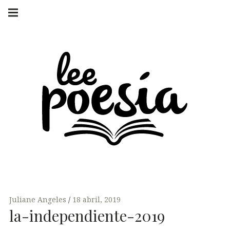
Skip
Main
navigation
to
Menu
content
LEE POESÍA
POEMAS Y
ENTREVISTAS
Juliane Angeles
18 abril, 2019
la-independiente-2019