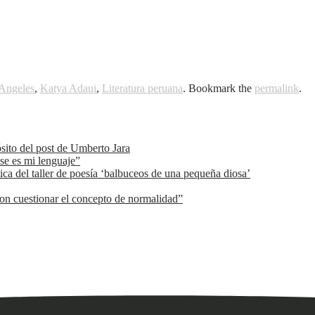
 Angeles
,
Katya Adaui
,
Literatura peruana
. Bookmark the
permalink
.
ósito del post de Umberto Jara
se es mi lenguaje”
ica del taller de poesía ‘balbuceos de una pequeña diosa’
n cuestionar el concepto de normalidad”