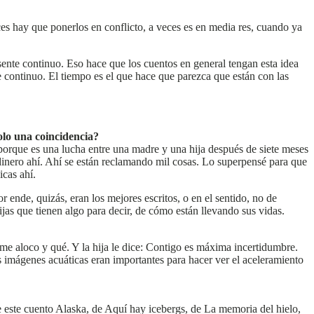
ces hay que ponerlos en conflicto, a veces es en media res, cuando ya
ente continuo. Eso hace que los cuentos en general tengan esta idea
 continuo. El tiempo es el que hace que parezca que están con las
olo una coincidencia?
o porque es una lucha entre una madre y una hija después de siete meses
 dinero ahí. Ahí se están reclamando mil cosas. Lo superpensé para que
icas ahí.
ende, quizás, eran los mejores escritos, o en el sentido, no de
jas que tienen algo para decir, de cómo están llevando sus vidas.
as me aloco y qué. Y la hija le dice: Contigo es máxima incertidumbre.
s imágenes acuáticas eran importantes para hacer ver el aceleramiento
de este cuento Alaska, de Aquí hay icebergs, de La memoria del hielo,