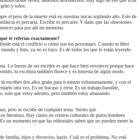
piramos desde bebes, sabemos defendernos. Hay algo de eso que a mí
grito y solos.
mpre el peso de la muerte está en nuestras nucas soplando alto. Esto de
infancia es precaria. Escribir es precario. Y dado que las obsesiones
ntonces pasa por ahí mi memoria.
 qué te referías exactamente?
 dónde está el conflicto o cómo son los personajes. Cuando tu libro
l mundo y listo, ya no es tuyo. Es de todos los que lo están leyendo.
ista. Lo bueno de ser escritor es que hace bien envejecer porque hace
entido, tu escritura también florece y es honesta de algún modo.
 tú escribes dos años gratis para ti mismo voluntariamente, y con el
entarlo otra vez. Es un fracaso y error. Es un trabajo humilde,
ro, solo que estoy adentro, pero también estoy amasando.
mas, pero se escribe de cualquier tema. Siento que
 literatura. Hay clases en centros culturales de puros hombres
. Es un momento en que las editoriales saben que no pueden meter la
de familia, hijos y divorcios, hazlo. Cuál es el problema. No está