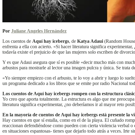
Por
Juliane Angeles Hernández
Los cuentos de
Aquí hay icebergs
, de
Katya Adaui
(Random House, 2
enfrenta a ella con acierto.
«Si hacer literatura significa experimentar,
todavía existe el prejuicio de que las mujeres solo escriben de divorcio
Y es que Adaui asegura que sí es posible «decir mucho más con mucho 
arbustos para mostrarle al lector una imagen pulcra y única. Se trata 
«Yo siempre empiezo con el arbusto, te lo voy a abrir y luego lo suel
un programa dedicado a los libros que se emite por radio Nacional tod
Los cuentos de Aquí hay icebergs rompen con la estructura clásica
Yo creo que aporta totalmente. La estructura es algo que me preocupa
literatura significa experimentar, ¿no deberíamos ir al mayor reto posib
En la mayoría de cuentos de Aquí hay icebergs está presente la viol
Hay cuentos en que sí estalla, como en el de la playa. El cuñado romp
reaccionan defendiéndose como pueden con cierta violencia verbal o co
en situaciones espantosas- tienes que dejarlo todo atrás a veces. Irte si