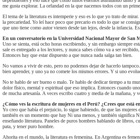
dependientes y eso hace que como niños estemos asimilando tanto y 
me gusta explorar. La orfandad en la que nacemos todos con un primer 
El tema de la literatura es intemperie y eso es lo que yo trato de mira
la precariedad. Yo leí hace poco que precario es todo lo que se consigu
que uno tiene como autor vienen desde tan lejos, desde la infancia. 
En un conversatorio en la Universidad Nacional Mayor de San Marc
Uno se sienta, está ocho horas escribiendo, y sin embargo siempre está
sale es entregado a los lectores, y nunca sabes cómo va a ser recibido,
Entonces hay que estar dispuesto a que nunca nada salga tan bien.
No vamos a vivir de esto, pero no podemos dejar de hacerlo tampoco. P
bien aprender, y uno ya no comete los mismos errores. Y si uno evoluci
No te hablo de ser bueno o malo. Te hablo de dedicar tiempo a tu mundo
dolor físico, mental y espiritual que eso implica. Entonces cuando uno 
de mucha artesanía. A veces escribo cuatro y media de la mañana, y v
¿Cómo ves la escritura de mujeres en el Perú? ¿Crees que está
Yo creo que había el prejuicio, lo sigue habiendo, de que las mujeres 
también es un momento que hay Ni una menos, y también significa Ni 
enseñando literatura. Paneles de puros hombres hablando de libros, c
pata, y tener puro hombre.
Ahorita en el mundo, la literatura es femenina. En Argentina es femeni