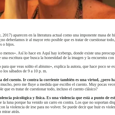
017) aparecen en la literatura actual como una imponente masa de hielo
 ¿no deberíamos ir al mayor reto posible que es tratar de cuestionar todo,
s o hijos.
menos». Así lo hace en Aquí hay icebergs, donde existe una preocupació
de una escritura que busca la honestidad de la imagen y la encuentra con
to para que veas solito el abismo», explica la autora, que hace poco se
o los sábados de 9 a 10 p. m.
 del cuento. Ir contra la corriente también es una virtud, ¿pero h
 mucho, pero me fluye a medida que escribo el cuento. Muy pocas veces
le que es tratar de cuestionar todo, incluso el cuento clásico?
encia psicológica y física. Es una violencia que está a punto de est
e la luna porque ha venido un carro en contra. Los que no soportan disp
n la violencia de irse para no volver. Se puede decir que huir es viole
n mirar atrás.