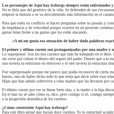
Los personajes de Aquí hay icebergs siempre están enfrentados y
No te diría que del genérico de la vida. Se defienden de sus circunsta
empezó la historia o se va descubriendo más información en el camin
Para que estén en conflicto se hacen preguntas sobre su pasado y com
de trepidancia y de velocidad porque ocurren en un presente continuo
garras listas frente a las garras que los están atacando.
«A mí me gusta esa sensación de haber dado palabras exact
El primer y último cuento son protagonizados por una madre y un
Lo superpensé. Son los dos cuentos que más he trabajado en el libro. E
sin verse por cobrar el dinero del seguro del padre. Dinero que a la 
uno tuviera la estructura en retroceso y el otro tuviera la estructura 
Fue superpensado porque me parece que podía reconocer de cierta maner
bueno, sino de haber dicho todo lo que tenía que decir sobre esas rela
Hijas que han sabido sobrevivir a estas madres que las llevaron por c
El último cuento por eso se llama Siete olas, y la madre y la hija disc
En el mar no sé sabe cómo es, dice, pero contigo sí sé, contigo siemp
o la progresión dramática de los cuentos.
¿Cómo construiste Aquí hay icebergs?
Para este libro pensé que fueran doce cuentos. Yo lo estructuré acuát