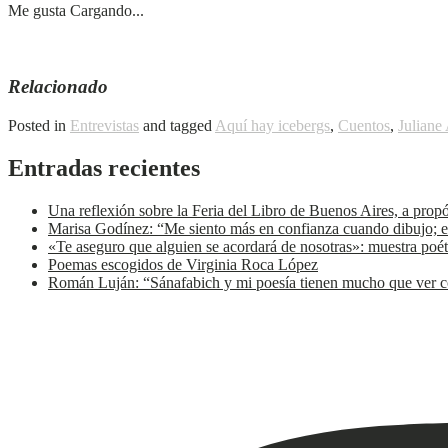
Me gusta
Cargando...
Relacionado
Posted in
Entrevistas
and tagged
Aquí hay icebergs
,
Cuentos
,
Juliane
Entradas recientes
Una reflexión sobre la Feria del Libro de Buenos Aires, a prop
Marisa Godínez: “Me siento más en confianza cuando dibujo; e
«Te aseguro que alguien se acordará de nosotras»: muestra poét
Poemas escogidos de Virginia Roca López
Román Luján: “Sánafabich y mi poesía tienen mucho que ver co