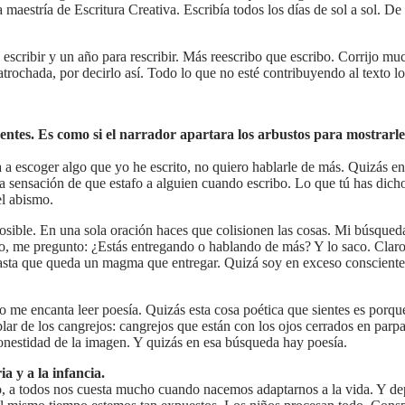
a maestría de Escritura Creativa. Escribía todos los días de sol a sol. D
scribir y un año para rescribir. Más reescribo que escribo. Corrijo mu
 atrochada, por decirlo así. Todo lo que no esté contribuyendo al texto 
tes. Es como si el narrador apartara los arbustos para mostrarle a
va a escoger algo que yo he escrito, no quiero hablarle de más. Quizás en
sensación de que estafo a alguien cuando escribo. Lo que tú has dicho e
el abismo.
sible. En una sola oración haces que colisionen las cosas. Mi búsqued
sto, me pregunto: ¿Estás entregando o hablando de más? Y lo saco. Clar
 hasta que queda un magma que entregar. Quizá soy en exceso consciente
ro me encanta leer poesía. Quizás esta cosa poética que sientes es por
r de los cangrejos: cangrejos que están con los ojos cerrados en parpad
honestidad de la imagen. Y quizás en esa búsqueda hay poesía.
a y a la infancia.
to, a todos nos cuesta mucho cuando nacemos adaptarnos a la vida. Y