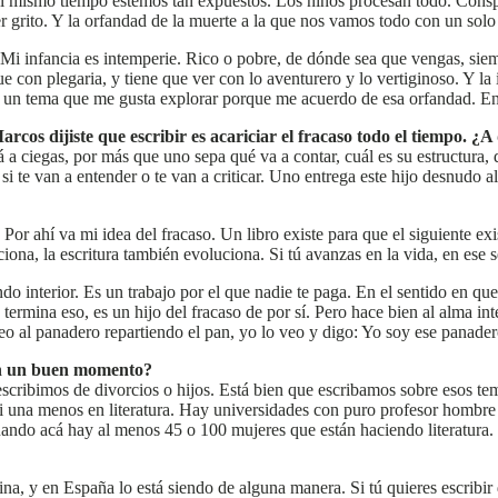
al mismo tiempo estemos tan expuestos. Los niños procesan todo. Cons
grito. Y la orfandad de la muerte a la que nos vamos todo con un solo 
r. Mi infancia es intemperie. Rico o pobre, de dónde sea que vengas, sie
e con plegaria, y tiene que ver con lo aventurero y lo vertiginoso. Y la 
Es un tema que me gusta explorar porque me acuerdo de esa orfandad. E
os dijiste que escribir es acariciar el fracaso todo el tiempo. ¿A
 a ciegas, por más que uno sepa qué va a contar, cuál es su estructura,
 si te van a entender o te van a criticar. Uno entrega este hijo desnudo a
or ahí va mi idea del fracaso. Un libro existe para que el siguiente ex
ona, la escritura también evoluciona. Si tú avanzas en la vida, en ese s
 interior. Es un trabajo por el que nadie te paga. En el sentido en que
termina eso, es un hijo del fracaso de por sí. Pero hace bien al alma int
eo al panadero repartiendo el pan, yo lo veo y digo: Yo soy ese panade
 en un buen momento?
escribimos de divorcios o hijos. Está bien que escribamos sobre esos te
una menos en literatura. Hay universidades con puro profesor hombre en
uando acá hay al menos 45 o 100 mujeres que están haciendo literatura
na, y en España lo está siendo de alguna manera. Si tú quieres escribir 