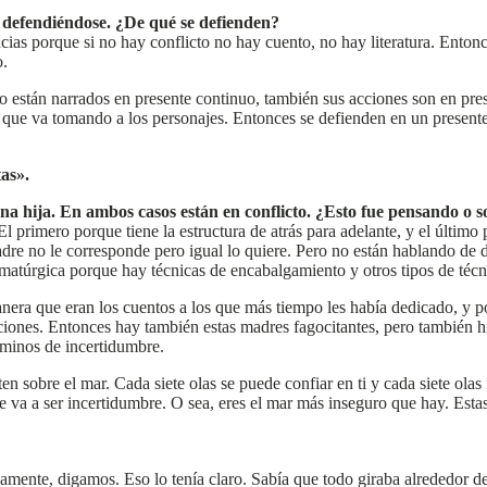
 defendiéndose. ¿De qué se defienden?
ncias porque si no hay conflicto no hay cuento, no hay literatura. Enton
o.
o están narrados en presente continuo, también sus acciones son en pres
 que va tomando a los personajes. Entonces se defienden en un presente
as».
a hija. En ambos casos están en conflicto. ¿Esto fue pensando o s
l primero porque tiene la estructura de atrás para adelante, y el últim
madre no le corresponde pero igual lo quiere. Pero no están hablando de
dramatúrgica porque hay técnicas de encabalgamiento y otros tipos de técn
a que eran los cuentos a los que más tiempo les había dedicado, y por 
ciones. Entonces hay también estas madres fagocitantes, pero también hi
aminos de incertidumbre.
uten sobre el mar. Cada siete olas se puede confiar en ti y cada siete ol
re va a ser incertidumbre. O sea, eres el mar más inseguro que hay. Esta
icamente, digamos. Eso lo tenía claro. Sabía que todo giraba alrededor 