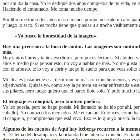
por ahí iba la cosa. Yo le dediqué dos años completos de mi vida, en l
Haciendo el entramado. Me toma mucho tiempo.
Por libro me tomo dos años más o menos porque necesito un año para e
y luego lo saco. Si es trocha tiene que quedar u a trocha visiblemente
«Yo busco la honestidad de la imagen».
Hay una precisión a la hora de contar. Las imágenes son contunden
más.
Hay tantos libros y tantos escritores, pero pocos lectores. Si alguien 
años y medio para pensar esto, no voy a hablar de más. No me gusta la 
con el arbusto, te lo voy a abrir y luego lo suelto para que veas solito 
Mi idea es justamente esa, decir mucho más con mucho menos, y es po
adjetivación. Quizás yo, como soy la primera en estar enfrentada a e
sus pilares, pero luego quiero que el barco flote solo. Y pulo mucho
El lenguaje es coloquial, pero también poético.
Yo leo poesía, pero no hago poesía. Mi llamado no ha ido por ahí, pe
caballo). Yo conozco los mercados. Me encantan. Entonces, cómo habla
al cangrejo, y compruebas que está vivo. Eso es lo que yo busco: la 
Algunos de los cuentos de Aquí hay icebergs recurren a la memori
Sí. El tema del desamparo y la orfandad me interesan mucho. En tan