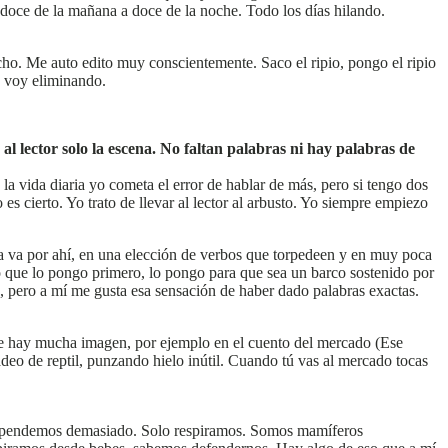
e doce de la mañana a doce de la noche. Todo los días hilando.
cho. Me auto edito muy conscientemente. Saco el ripio, pongo el ripio
lo voy eliminando.
l lector solo la escena. No faltan palabras ni hay palabras de
 la vida diaria yo cometa el error de hablar de más, pero si tengo dos
s cierto. Yo trato de llevar al lector al arbusto. Yo siempre empiezo
a va por ahí, en una elección de verbos que torpedeen y en muy poca
o que lo pongo primero, lo pongo para que sea un barco sostenido por
, pero a mí me gusta esa sensación de haber dado palabras exactas.
que hay mucha imagen, por ejemplo en el cuento del mercado (Ese
eo de reptil, punzando hielo inútil. Cuando tú vas al mercado tocas
 dependemos demasiado. Solo respiramos. Somos mamíferos