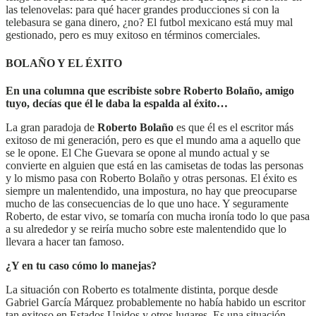
las telenovelas: para qué hacer grandes producciones si con la
telebasura se gana dinero, ¿no? El futbol mexicano está muy mal
gestionado, pero es muy exitoso en términos comerciales.
BOLAÑO Y EL ÉXITO​
En una columna que escribiste sobre Roberto Bolaño, amigo
tuyo, decías que él le daba la espalda al éxito…
La gran paradoja de
Roberto Bolaño
es que él es el escritor más
exitoso de mi generación, pero es que el mundo ama a aquello que
se le opone. El Che Guevara se opone al mundo actual y se
convierte en alguien que está en las camisetas de todas las personas
y lo mismo pasa con Roberto Bolaño y otras personas. El éxito es
siempre un malentendido, una impostura, no hay que preocuparse
mucho de las consecuencias de lo que uno hace. Y seguramente
Roberto, de estar vivo, se tomaría con mucha ironía todo lo que pasa
a su alrededor y se reiría mucho sobre este malentendido que lo
llevara a hacer tan famoso.
¿Y en tu caso cómo lo manejas?
La situación con Roberto es totalmente distinta, porque desde
Gabriel García Márquez probablemente no había habido un escritor
tan exitoso en Estados Unidos y otros lugares. Es una situación