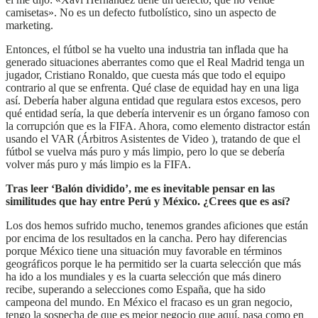
camisetas». No es un defecto futbolístico, sino un aspecto de
marketing.
Entonces, el fútbol se ha vuelto una industria tan inflada que ha
generado situaciones aberrantes como que el Real Madrid tenga un
jugador, Cristiano Ronaldo, que cuesta más que todo el equipo
contrario al que se enfrenta. Qué clase de equidad hay en una liga
así. Debería haber alguna entidad que regulara estos excesos, pero
qué entidad sería, la que debería intervenir es un órgano famoso con
la corrupción que es la FIFA. Ahora, como elemento distractor están
usando el VAR (Árbitros Asistentes de Video ), tratando de que el
fútbol se vuelva más puro y más limpio, pero lo que se debería
volver más puro y más limpio es la FIFA.
Tras leer ‘Balón dividido’, me es inevitable pensar en las
similitudes que hay entre Perú y México. ¿Crees que es así?
Los dos hemos sufrido mucho, tenemos grandes aficiones que están
por encima de los resultados en la cancha. Pero hay diferencias
porque México tiene una situación muy favorable en términos
geográficos porque le ha permitido ser la cuarta selección que más
ha ido a los mundiales y es la cuarta selección que más dinero
recibe, superando a selecciones como España, que ha sido
campeona del mundo. En México el fracaso es un gran negocio,
tengo la sospecha de que es mejor negocio que aquí, pasa como en