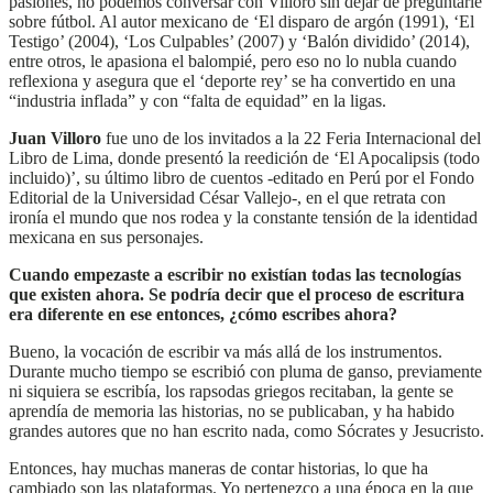
pasiones, no podemos conversar con Villoro sin dejar de preguntarle
sobre fútbol. Al autor mexicano de ‘El disparo de argón (1991), ‘El
Testigo’ (2004), ‘Los Culpables’ (2007) y ‘Balón dividido’ (2014),
entre otros, le apasiona el balompié, pero eso no lo nubla cuando
reflexiona y asegura que el ‘deporte rey’ se ha convertido en una
“industria inflada” y con “falta de equidad” en la ligas.
Juan Villoro
fue
uno de los invitados a la 22 Feria Internacional del
Libro de Lima, donde presentó la reedición de ‘El Apocalipsis (todo
incluido)’, su último libro de cuentos -editado en Perú por el Fondo
Editorial de la Universidad César Vallejo-, en el que retrata con
ironía el mundo que nos rodea y la constante tensión de la identidad
mexicana en sus personajes.
Cuando empezaste a escribir no existían todas las tecnologías
que existen ahora. Se podría decir que el proceso de escritura
era diferente en ese entonces, ¿cómo escribes ahora?
Bueno, la vocación de escribir va más allá de los instrumentos.
Durante mucho tiempo se escribió con pluma de ganso, previamente
ni siquiera se escribía, los rapsodas griegos recitaban, la gente se
aprendía de memoria las historias, no se publicaban, y ha habido
grandes autores que no han escrito nada, como Sócrates y Jesucristo.
Entonces, hay muchas maneras de contar historias, lo que ha
cambiado son las plataformas. Yo pertenezco a una época en la que