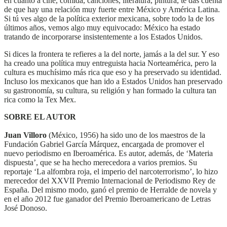
en cuanto a cine, comida, canciones, literatura, pintura, te das cuenta
de que hay una relación muy fuerte entre México y América Latina.
Si tú ves algo de la política exterior mexicana, sobre todo la de los
últimos años, vemos algo muy equivocado: México ha estado
tratando de incorporarse insistentemente a los Estados Unidos.
Si dices la frontera te refieres a la del norte, jamás a la del sur. Y eso
ha creado una política muy entreguista hacia Norteamérica, pero la
cultura es muchísimo más rica que eso y ha preservado su identidad.
Incluso los mexicanos que han ido a Estados Unidos han preservado
su gastronomía, su cultura, su religión y han formado la cultura tan
rica como la Tex Mex.
SOBRE EL AUTOR
Juan Villoro
(México, 1956) ha sido uno de los maestros de la
Fundación Gabriel García Márquez, encargada de promover el
nuevo periodismo en Iberoamérica. Es autor, además, de ‘Materia
dispuesta’, que se ha hecho merecedora a varios premios. Su
reportaje ‘La alfombra roja, el imperio del narcoterrorismo’, lo hizo
merecedor del XXVII Premio Internacional de Periodismo Rey de
España. Del mismo modo, ganó el premio de Herralde de novela y
en el año 2012 fue ganador del Premio Iberoamericano de Letras
José Donoso.