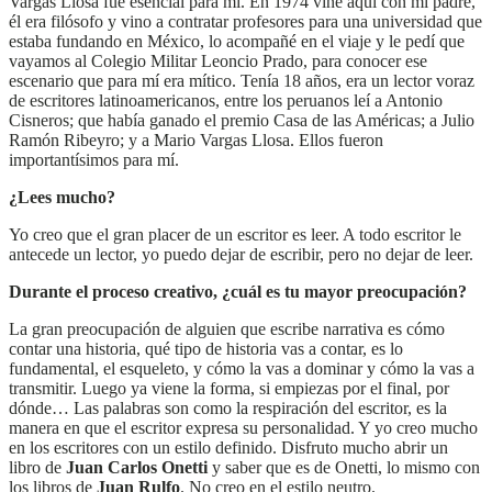
Vargas Llosa fue esencial para mí. En 1974 vine aquí con mi padre,
él era filósofo y vino a contratar profesores para una universidad que
estaba fundando en México, lo acompañé en el viaje y le pedí que
vayamos al Colegio Militar Leoncio Prado, para conocer ese
escenario que para mí era mítico. Tenía 18 años, era un lector voraz
de escritores latinoamericanos, entre los peruanos leí a Antonio
Cisneros; que había ganado el premio Casa de las Américas; a Julio
Ramón Ribeyro; y a Mario Vargas Llosa. Ellos fueron
importantísimos para mí.
¿Lees mucho?
Yo creo que el gran placer de un escritor es leer. A todo escritor le
antecede un lector, yo puedo dejar de escribir, pero no dejar de leer.
Durante el proceso creativo, ¿cuál es tu mayor preocupación?
La gran preocupación de alguien que escribe narrativa es cómo
contar una historia, qué tipo de historia vas a contar, es lo
fundamental, el esqueleto, y cómo la vas a dominar y cómo la vas a
transmitir. Luego ya viene la forma, si empiezas por el final, por
dónde… Las palabras son como la respiración del escritor, es la
manera en que el escritor expresa su personalidad. Y yo creo mucho
en los escritores con un estilo definido. Disfruto mucho abrir un
libro de
Juan Carlos Onetti
y saber que es de Onetti, lo mismo con
los libros de
Juan Rulfo
. No creo en el estilo neutro.