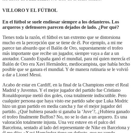
VILLORO Y EL FÚTBOL
En el fútbol se suele endiosar siempre a los delanteros. Los
arqueros y defensores parecen dejados de lado. ¿Por qué?
Tienes toda la razón, el fútbol es tan extremo que se distorsiona
mucho en la percepción que se tiene de él. Por ejemplo, a mi me
parece tan absurdo que el Balón de Oro, supuestamente el trofeo
más importante que recibe un jugador, siempre vaya a dar a un
anotador. Cuando España ganó el mundial, para mí quien merecía el
Balón de Oro era Xavi Hernández, mediocampista, que había hecho
posible que se ganara el mundial. Y de manera rutinaria se le volvió
a dar a Lionel Messi.
Acabo de estar en Cardiff, en la final de la Champions entre el Real
Madrid y Juventus. Y el mejor jugador del partido fue Cristiano
Ronaldoporque metió dos goles, cosa totalmente indiscutible. Pero
cualquier persona que haya visto ese partido sabe que Luka Modric
hizo un gran partido en media cancha y fue el mejor jugador del
partido. ¿Qué hubiera pasado si ganaba la ‘Juve’?, ¿Hubiera ganado
el trofeo finalmente Buffon? No, no se lo dan a un arquero. Es una
valoración totalmente injusta. Una vez estuve en el palco del
Barcelona, sentado al lado del representante de Nike en Barcelona y
él me dijo: «Xavi Hernández tiene un defecto, que no vende