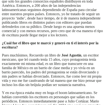
que solo los grandes consorcios españoles distribuyen en toda
América. Entonces, a 200 años de las independencias
latinoamericanas seguimos dependiendo de España para circular
entre nuestros propios países. Entonces, yo he tratado de seguir un
proyecto ‘indie’, desde hace tiempo, de ir de manera independiente
publicando libros en distintos países con editores que puedan
defenderlos con su público. Desde luego es una apuesta menos
comercial y con menos recursos, pero creo que de esa manera el tipo
de escritura puede llegar mejor a los lectores.
¿Cuál fue el libro que te marcó y generó en ti el interés por la
escritura?
Pues muchísimos. Recuerdo un libro de
José Agustín
, un escritor
mexicano, que leí cuando tenía 15 años, cuyo protagonista tenía
exactamente mi misma edad, es un libro que transcurre en una
familia de México en un barrio de clase media y yo vivía en un
barrio parecido, los padres del protagonista se están divorciando y
mis padres se habían divorciado. Entonces, fue como leer mi propia
vida y eso me fue cautivando de tal manera que me hizo pensar que
incluso los días sin brújula podían ser sustancia narrativa.
Y en esa época estaba muy en boga el boom latinoamericano. Se
habían convertido los escritores en personajes que salían en los
periódicos. Entonces inmediatamente pase a Julio Cortázar. Mario