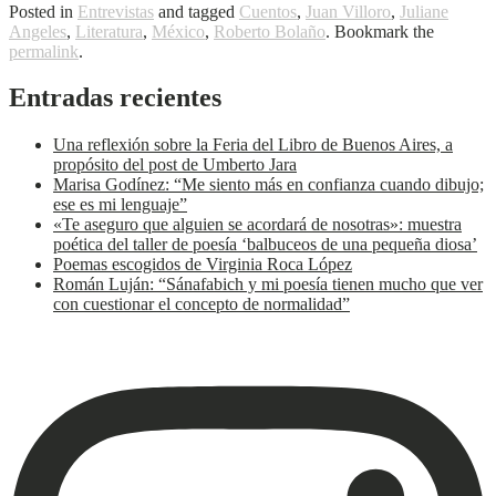
Posted in
Entrevistas
and tagged
Cuentos
,
Juan Villoro
,
Juliane
Angeles
,
Literatura
,
México
,
Roberto Bolaño
. Bookmark the
permalink
.
Entradas recientes
Una reflexión sobre la Feria del Libro de Buenos Aires, a
propósito del post de Umberto Jara
Marisa Godínez: “Me siento más en confianza cuando dibujo;
ese es mi lenguaje”
«Te aseguro que alguien se acordará de nosotras»: muestra
poética del taller de poesía ‘balbuceos de una pequeña diosa’
Poemas escogidos de Virginia Roca López
Román Luján: “Sánafabich y mi poesía tienen mucho que ver
con cuestionar el concepto de normalidad”