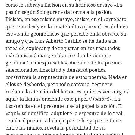
como lo subraya Eielson en su hermoso ensayo «La
pasión según Sologuren» da forma a la pasión.
Eielson, en ese mismo ensayo, insiste en el «arrebato
que se mide» y en la «matemática que sufre»; delinea
ese «canto geométrico» que percibe en la obra de su
amigo y que Luis Alberto Castillo se ha dado a la
tarea de explorar y de registrar en sus resultados
más finos: «El margen blanco / donde siempre
germina / lo inexpresable», dice uno de los poemas
seleccionados. Exactitud y densidad poética
construyen la arquitectura de estos poemas. Nada en
ellos se desborda, pero todo convoca, requiere,
reclama la atención del lector: «si quieres ver surgir /
aquí / la llama / enciende este papel // (
satori
)». La
insistencia en el presente trae al papel la acción. El
«aquí» se densifica, adquiere la espesura de lo real,
señala al poema, a la hoja que se lee y que se tiene
entre las manos, revela la posibilidad de su
combustión y al mismo tiempo de la iluminación: el