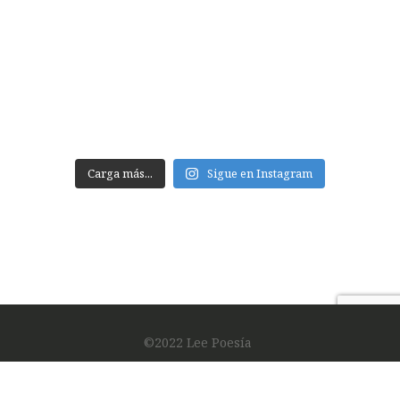
Carga más...
Sigue en Instagram
©2022 Lee Poesía
Footer
Facebook
Instagram
Twitter
YouTube
navigation