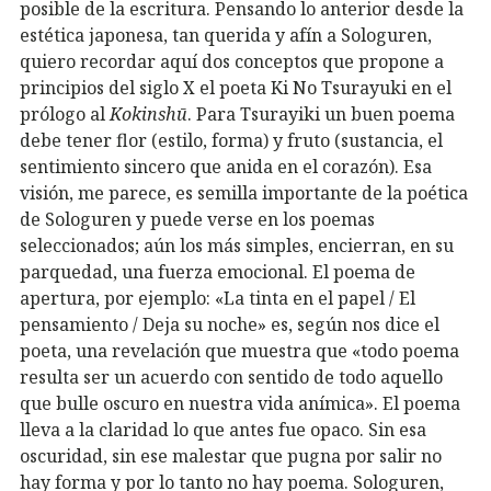
posible de la escritura. Pensando lo anterior desde la
estética japonesa, tan querida y afín a Sologuren,
quiero recordar aquí dos conceptos que propone a
principios del siglo X el poeta Ki No Tsurayuki en el
prólogo al
Kokinshū
. Para Tsurayiki un buen poema
debe tener flor (estilo, forma) y fruto (sustancia, el
sentimiento sincero que anida en el corazón). Esa
visión, me parece, es semilla importante de la poética
de Sologuren y puede verse en los poemas
seleccionados; aún los más simples, encierran, en su
parquedad, una fuerza emocional. El poema de
apertura, por ejemplo: «La tinta en el papel / El
pensamiento / Deja su noche» es, según nos dice el
poeta, una revelación que muestra que «todo poema
resulta ser un acuerdo con sentido de todo aquello
que bulle oscuro en nuestra vida anímica». El poema
lleva a la claridad lo que antes fue opaco. Sin esa
oscuridad, sin ese malestar que pugna por salir no
hay forma y por lo tanto no hay poema. Sologuren,