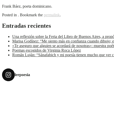
Frank Báez, poeta dominicano.
Posted in . Bookmark the
permalink
.
Entradas recientes
Una reflexión sobre la Feria del Libro de Buenos Aires, a prop
Marisa Godínez: “Me siento más en confianza cuando dibujo; e
«Te aseguro que alguien se acordará de nosotras»: muestra poét
Poemas escogidos de Virginia Roca López
Román Luján: “Sánafabich y mi poesía tienen mucho que ver co
leepoesia