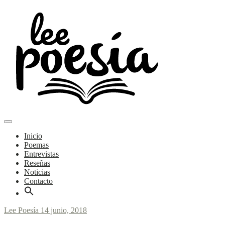
Skip
to
content
Main
Poemas y entrevistas
Menu
navigation
Lee Poesía
Inicio
Poemas
Entrevistas
Reseñas
Noticias
Contacto
Lee Poesía
14 junio, 2018