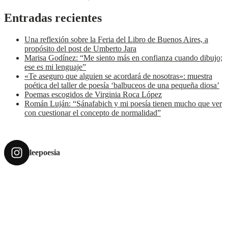
Entradas recientes
Una reflexión sobre la Feria del Libro de Buenos Aires, a
propósito del post de Umberto Jara
Marisa Godínez: “Me siento más en confianza cuando dibujo;
ese es mi lenguaje”
«Te aseguro que alguien se acordará de nosotras»: muestra
poética del taller de poesía ‘balbuceos de una pequeña diosa’
Poemas escogidos de Virginia Roca López
Román Luján: “Sánafabich y mi poesía tienen mucho que ver
con cuestionar el concepto de normalidad”
leepoesia