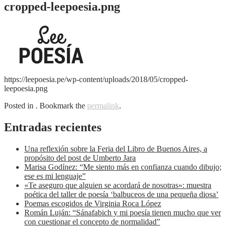
cropped-leepoesia.png
https://leepoesia.pe/wp-content/uploads/2018/05/cropped-
leepoesia.png
Posted in . Bookmark the
permalink
.
Entradas recientes
Una reflexión sobre la Feria del Libro de Buenos Aires, a
propósito del post de Umberto Jara
Marisa Godínez: “Me siento más en confianza cuando dibujo;
ese es mi lenguaje”
«Te aseguro que alguien se acordará de nosotras»: muestra
poética del taller de poesía ‘balbuceos de una pequeña diosa’
Poemas escogidos de Virginia Roca López
Román Luján: “Sánafabich y mi poesía tienen mucho que ver
con cuestionar el concepto de normalidad”