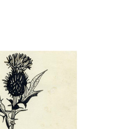
POES
ÍA