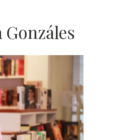
POES
a Gonzáles
ÍA