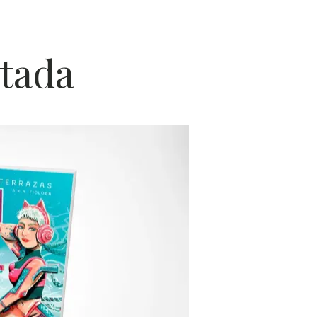
POES
tada
ÍA