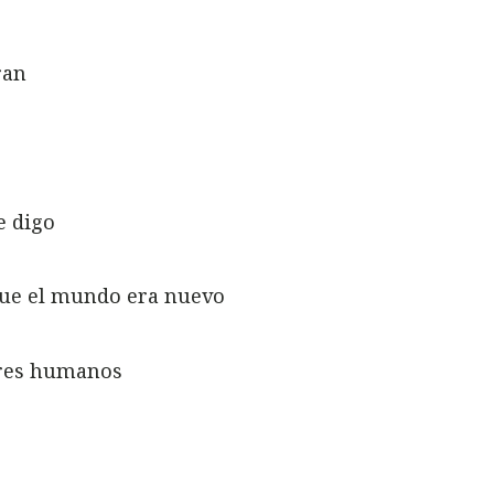
ran
e digo
que el mundo era nuevo
eres humanos