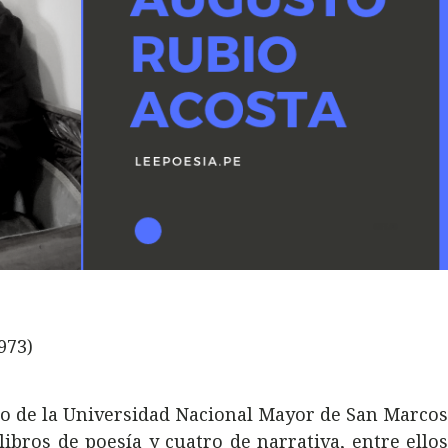
973)
do de la Universidad Nacional Mayor de San Marco
libros de poesía y cuatro de narrativa, entre ello