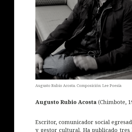
Augusto Rubio Acosta. Composición: Lee Poesía
Augusto Rubio Acosta
(Chimbote, 1
Escritor, comunicador social egresa
y gestor cultural. Ha publicado tres 