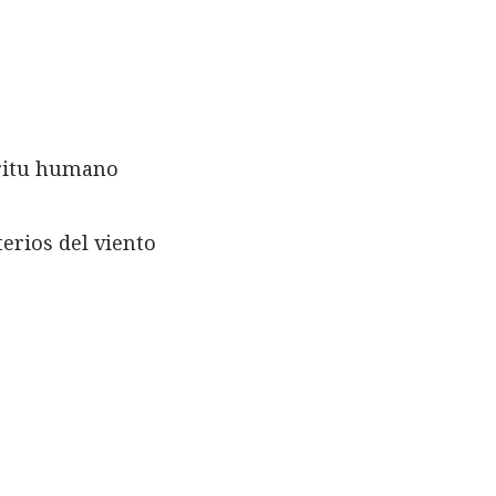
píritu humano
erios del viento
s