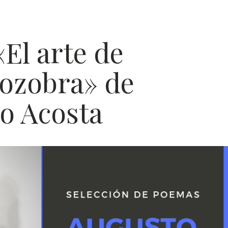
POES
El arte de
ÍA
zozobra» de
o Acosta