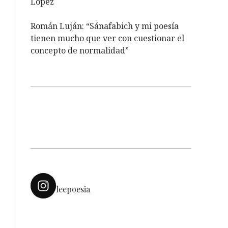
López
Román Luján: “Sánafabich y mi poesía
tienen mucho que ver con cuestionar el
concepto de normalidad”
leepoesia
s
s