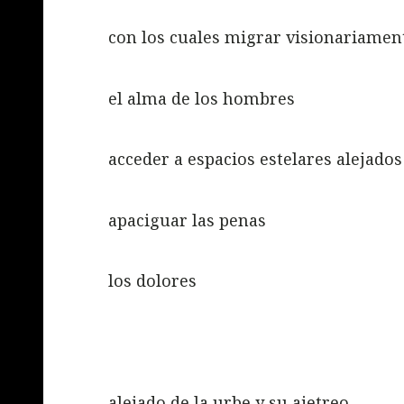
con los cuales migrar visionariamen
el alma de los hombres
acceder a espacios estelares alejado
apaciguar las penas
los dolores
alejado de la urbe y su ajetreo