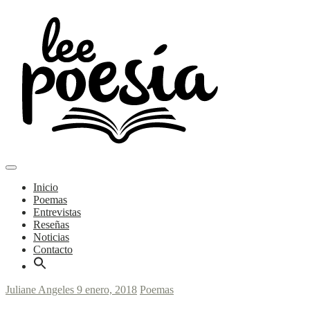
Skip
to
content
Main
Poemas y entrevistas
Menu
navigation
Lee Poesía
Inicio
Poemas
Entrevistas
Reseñas
Noticias
Contacto
Juliane Angeles
9 enero, 2018
Poemas