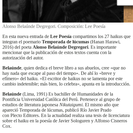
Alonso Belaúnde Degregori. Composición: Lee Poesía
En esta nueva entrada de
Lee Poesía
compartimos los 27 haikus que
integran el poemario
Temporada de lúcumas
(Hanan Harawi,
2016) del poeta
Alonso Belaúnde Degregori
.
Es importante
mencionar que la publicación de estos textos cuenta con la
autorización del autor.
Belaúnde
, quien dedica el breve libro a sus abuelos, cree «que no
hay nada que escape al paso del tiempo». De ahí lo «breve y
efímero» del haiku. «El escritor de haikus no se lamenta por este
cambio indetenible; más bien, lo celebra», apunta en la introducción.
Belaúnde
(Lima, 1991)
Es bachiller de Humanidades de la
Pontificia Universidad Católica del Perú. Pertenece al grupo de
estudios de literatura japonesa
Nikutaigumi
. El mismo año que
apareció Temporada de lúcumas, publicó Río Javier Prado
con Plecto Editores. En la actualidad realiza una tesis de licenciatura
sobre el haiku en la poesía de Javier Sologuren y Alfonso Cisneros
Cox.