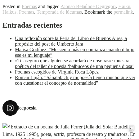
Posted in
Poemas
and tagged
Alonso Belaúnde Degregori
,
Haiku
,
Haikus
,
Poemas
,
Temporada de lúcumas
. Bookmark the
permalink
.
Entradas recientes
Una reflexión sobre la Feria del Libro de Buenos Aires, a
propósito del post de Umberto Jara
Marisa Godínez: “Me siento más en confianza cuando dibujo;
ese es mi lenguaje”
«Te aseguro que alguien se acordará de nosotras»: muestra
poética del taller de poesía ‘balbuceos de una pequeña diosa’
Poemas escogidos de Virginia Roca López
Román Luján: “Sánafabich y mi poesía tienen mucho que ver
con cuestionar el concepto de normalidad”
leepoesia