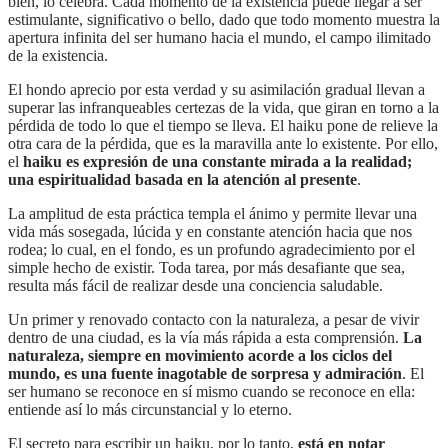
bien, lo celebra. Cada momento de la existencia puede llegar a ser
estimulante, significativo o bello, dado que todo momento muestra la
apertura infinita del ser humano hacia el mundo, el campo ilimitado
de la existencia.
El hondo aprecio por esta verdad y su asimilación gradual llevan a
superar las infranqueables certezas de la vida, que giran en torno a la
pérdida de todo lo que el tiempo se lleva. El haiku pone de relieve la
otra cara de la pérdida, que es la maravilla ante lo existente. Por ello,
el
haiku es expresión de una constante mirada a la realidad;
una espiritualidad basada en la atención al presente
.
La amplitud de esta práctica templa el ánimo y permite llevar una
vida más sosegada, lúcida y en constante atención hacia que nos
rodea; lo cual, en el fondo, es un profundo agradecimiento por el
simple hecho de existir. Toda tarea, por más desafiante que sea,
resulta más fácil de realizar desde una conciencia saludable.
Un primer y renovado contacto con la naturaleza, a pesar de vivir
dentro de una ciudad, es la vía más rápida a esta comprensión.
La
naturaleza, siempre en movimiento acorde a los ciclos del
mundo, es una fuente inagotable de sorpresa y admiración
. El
ser humano se reconoce en sí mismo cuando se reconoce en ella:
entiende así lo más circunstancial y lo eterno.
El secreto para escribir un haiku, por lo tanto,
está en notar