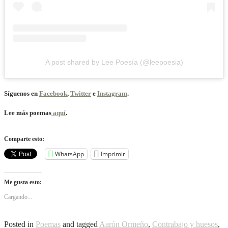
A post shared by Lee Poesía (@leepoesia)
Síguenos en
Facebook
,
Twitter
e
Instagram
.
Lee más poemas
aquí
.
Comparte esto:
WhatsApp
Imprimir
Me gusta esto:
Cargando...
Posted in
Poemas
and tagged
Aarón Ormeño
,
Contrabajo y huesos
,