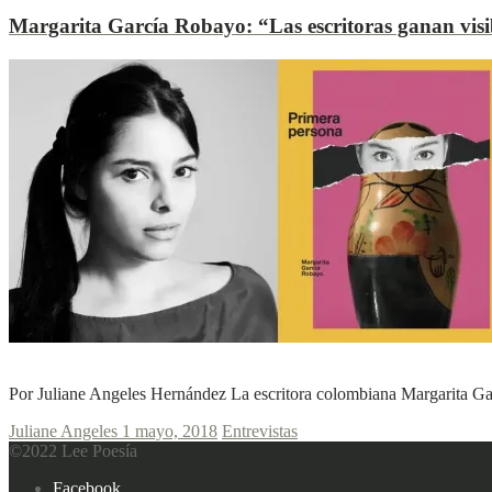
Margarita García Robayo:
“Las escritoras ganan visi
L
L
Ver más
Por Juliane Angeles Hernández La escritora colombiana Margarita Gar
Juliane Angeles
1 mayo, 2018
Entrevistas
©2022 Lee Poesía
Footer
Facebook