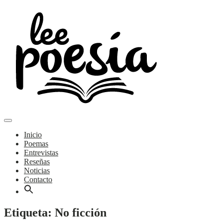
Skip
to
content
Main
Poemas y entrevistas
Menu
navigation
Lee Poesía
Inicio
Poemas
Entrevistas
Reseñas
Noticias
Contacto
Etiqueta:
No ficción