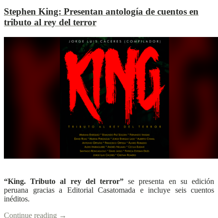
Stephen King:
Presentan antología de cuentos en
tributo al rey del terror
L
L
Ver más
“King. Tributo al rey del terror”
se presenta en su edición
peruana
gracias a Editorial Casatomada e incluye seis cuentos
inéditos.
Continue reading
→