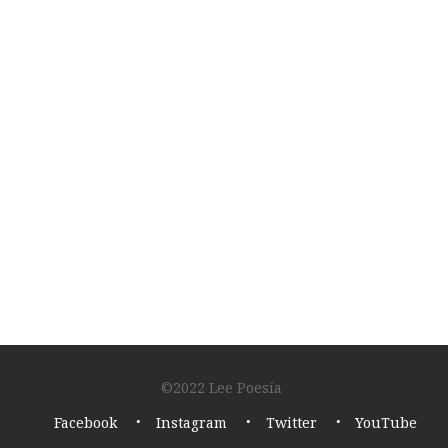
→
Lee Poesía
12 abril, 2018
Noticias
©2022 Lee Poesía
Footer
Facebook
Instagram
Twitter
YouTube
navigation