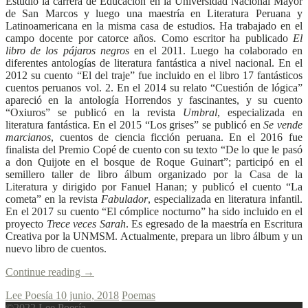
Estudió la carrera de Educación en la Universidad Nacional Mayor
de San Marcos y luego una maestría en Literatura Peruana y
Latinoamericana en la misma casa de estudios. Ha trabajado en el
campo docente por catorce años. Como escritor ha publicado
El
libro de los pájaros negros
en el 2011. Luego ha colaborado en
diferentes antologías de literatura fantástica a nivel nacional. En el
2012 su cuento “El del traje” fue incluido en el libro 17 fantásticos
cuentos peruanos vol. 2. En el 2014 su relato “Cuestión de lógica”
apareció en la antología Horrendos y fascinantes, y su cuento
“Oxiuros” se publicó en la revista
Umbral
, especializada en
literatura fantástica. En el 2015 “Los grises” se publicó en
Se vende
marcianos
, cuentos de ciencia ficción peruana. En el 2016 fue
finalista del Premio Copé de cuento con su texto “De lo que le pasó
a don Quijote en el bosque de Roque Guinart”; participó en el
semillero taller de libro álbum organizado por la Casa de la
Literatura y dirigido por Fanuel Hanan; y publicó el cuento “La
cometa” en la revista
Fabulador
, especializada en literatura infantil.
En el 2017 su cuento “El cómplice nocturno” ha sido incluido en el
proyecto
Trece veces Sarah
. Es egresado de la maestría en Escritura
Creativa por la UNMSM. Actualmente, prepara un libro álbum y un
nuevo libro de cuentos.
Continue reading
→
Lee Poesía
10 junio, 2018
Poemas
©2022 Lee Poesía