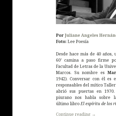
Por
Juliane Angeles Herná
Foto:
Lee Poesía
Desde hace más de 40 años, u
60’ camina a paso firme por
Facultad de Letras de la Univ
Marcos. Su nombre es
Mar
1942). Conversar con él es e
responsables del mítico Talle
abrió sus puertas en 1970. 
piurano nos habla sobre l
último libro
El espíritu de los r
Continue reading
→