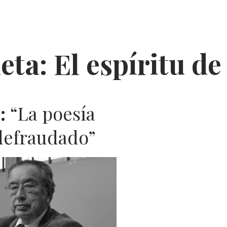
POES
ÍA
eta:
El espíritu de 
:
“La poesía
defraudado”
L