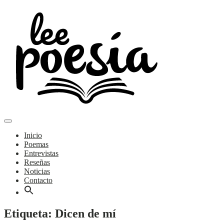
Skip
to
content
Main
Poemas y entrevistas
Menu
navigation
Lee Poesía
Inicio
Poemas
Entrevistas
Reseñas
Noticias
Contacto
Etiqueta:
Dicen de mí