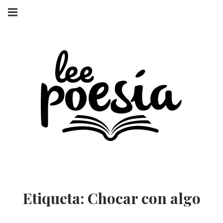
Skip
Main
navigation
to
Menu
content
LEE POESÍA
POEMAS Y
ENTREVISTAS
Etiqueta:
Chocar con algo